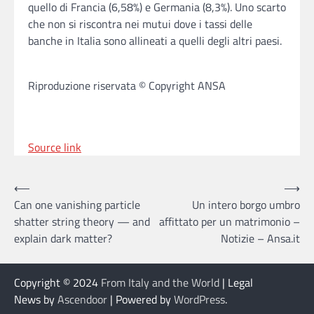
quello di Francia (6,58%) e Germania (8,3%). Uno scarto
che non si riscontra nei mutui dove i tassi delle
banche in Italia sono allineati a quelli degli altri paesi.
Riproduzione riservata © Copyright ANSA
Source link
Post
⟵
⟶
Can one vanishing particle
Un intero borgo umbro
navigation
shatter string theory — and
affittato per un matrimonio –
explain dark matter?
Notizie – Ansa.it
Copyright © 2024
From Italy and the World
| Legal
News by
Ascendoor
| Powered by
WordPress
.