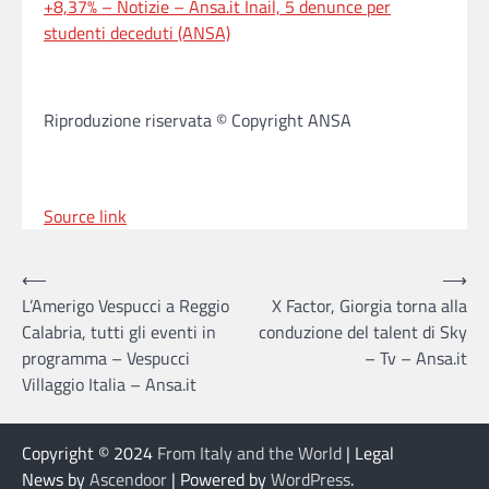
+8,37% – Notizie – Ansa.it
Inail, 5 denunce per
studenti deceduti (ANSA)
Riproduzione riservata © Copyright ANSA
Source link
Post
⟵
⟶
L’Amerigo Vespucci a Reggio
X Factor, Giorgia torna alla
navigation
Calabria, tutti gli eventi in
conduzione del talent di Sky
programma – Vespucci
– Tv – Ansa.it
Villaggio Italia – Ansa.it
Copyright © 2024
From Italy and the World
| Legal
News by
Ascendoor
| Powered by
WordPress
.