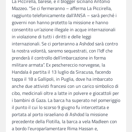
La Piccirella, barese, e il blogger siciliano Antonio
Mazzeo. “Se ci fermeranno – afferma La Piccirella,
raggiunto telefonicamente dall’ANSA – sarà perché i
governi non hanno protetto la missione e hanno
consentito un’azione illegale in acque internazionali
in violazione di tutti i diritti e delle leggi
internazionali. Se ci porteranno a Ashdod sarà contro
la nostra volontà, saremo sequestrati, con l’Idf che
prenderà il controllo dell’imbarcazione in forma
militare armata”. Ex peschereccio norvegese, la
Handala è partita il 13 luglio da Siracusa, facendo
tappa il 18 a Gallipoli, in Puglia, dove ha imbarcato
anche due attivisti francesi con un carico simbolico di
cibo, medicinali oltre a latte in polvere e giocattoli per
i bambini di Gaza. La barca ha superato nel pomeriggio
il punto il cui lo scorso 9 giugno fu intercettata e
portata al porto israeliano di Ashdod la missione
precedente della Flotilla, la barca a vela Madleen con
a bordo l’europarlamentare Rima Hassan e,