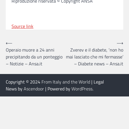
Riproduzione riservata © Copyright ANSA
Source link
Post
⟵
⟶
Operaio muore a 24 anni
Zverev e il diabete, ‘non ho
navigation
precipitando da un ponteggio
mai lasciato che mi fermasse’
– Notizie – Ansa.it
– Diabete news – Ansa.it
Copyright © 2024
From Italy and the World
| Legal
News by
Ascendoor
| Powered by
WordPress
.