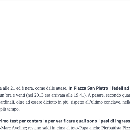
In Piazza San Pietro i fedeli a
alle 21 ed è nera, come dalle attese.
i un’ora e venti (nel 2013 era arrivata alle 19.41). A pesare, secondo qu
rdinali, oltre ad essere diciotto in più, rispetto all’ultimo conclave, ne
 più tempo.
imo test per contarsi e per verificare quali sono i pesi di ingresso
Marc Aveline; restano saldi in cima al toto-Papa anche Pierbattista Pizz