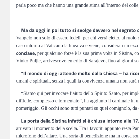
parla poco ma che hanno una grande stima all’interno del colle
Ma da oggi in poi tutto si svolge davvero nel segreto 
Vangelo non solo di essere fedeli, per chi verrà eletto, al ruolo 
caso intorno al Vaticano la linea va e viene, considerati i mezzi
conclave,
per qualcuno forse è la sua prima volta in Sistina, c
Vinko Puljic, arcivescovo emerito di Sarajevo, fino ai giorni sc
“Il mondo di oggi attende molto dalla Chiesa – ha ricor
umani e spirituali, senza i quali la convivenza umana non sarà m
“Siamo qui per invocare l’aiuto dello Spirito Santo, per implora
difficile, complesso e tormentato”, ha aggiunto il cardinale in 
pomeriggio. Gli occhi sono tutti puntati su quel comignolo, da 
La porta della Sistina infatti si è chiusa intorno alle 
arrivato il momento della scelta. Tra i favoriti appunto resta Pa
microfono dell’altare. Una sorta di benedizione ma in corsa son