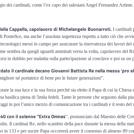
gio dei cardinali, come l’ex capo dei salesiani Angel Fernandez Artime.
della Cappella, capolavoro di Michelangelo Buonarroti.
I cardinali
di Pontefice, ma anche l’assoluta segretezza rispetto a tutto ciò che avvi
 tecnologici messi in campo per assicurare la riservatezza dei lavori del
ome sembra da quegli sguardi ammirati verso la volta, capolavoro del Ri
orsi in dubbio per malattia sulla partecipazione al conclave e poi su un
dato il cardinale decano Giovanni Battista Re nella messa ‘pro e
igliore né portatrice di bene per le future generazioni”.
re la sua luce e la sua forza perché sia eletto il Papa di cui la Chiesa 
una basilica piena di 5mila fedeli. Tante le persone che seguono dalla pi
oggi in poi l’unico mezzo di comunicazione tra i cardinali e il resto de
17.40 con il solenne “Extra Omnes
“, pronunciato dal Maestro delle Cer
rolin. Il cardinal Re, nello scambio della pace durante la messa della matt
o in 133 e per uscire Papa occorrerà avere il consenso di almeno 89 conf