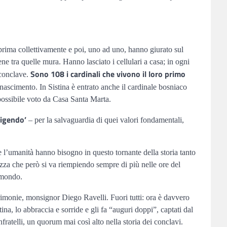
 prima collettivamente e poi, uno ad uno, hanno giurato sul
ene tra quelle mura. Hanno lasciato i cellulari a casa; in ogni
Sono 108 i cardinali che vivono il loro primo
 conclave.
nascimento. In Sistina è entrato anche il cardinale bosniaco
 possibile voto da Casa Santa Marta.
ligendo’
– per la salvaguardia di quei valori fondamentali,
e l’umanità hanno bisogno in questo tornante della storia tanto
azza che però si va riempiendo sempre di più nelle ore del
l mondo.
imonie, monsignor Diego Ravelli. Fuori tutti: ora è davvero
ina, lo abbraccia e sorride e gli fa “auguri doppi”, captati dal
ratelli, un quorum mai così alto nella storia dei conclavi.