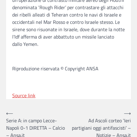
un’operazione di contrasto militare aereo degli Houthi
denominata ‘Rough Rider’ per contrastare gli attacchi
dei ribelli alleati di Teheran contro le navi di Israele e
occidentali nel Mar Rosso e contro Israele stesso. Le
sirene sono risuonate in Israele, dove durante la notte
l’Idf afferma di aver abbattuto un missile lanciato
dallo Yemen.
Riproduzione riservata © Copyright ANSA
Source link
Post
⟵
⟶
Serie A: in campo Lecce-
Ad Ascoli corteo ‘Ieri
navigation
Napoli 0-1 DIRETTA – Calcio
partigiani oggi antifascisti’ –
– Ansa.it
Notizie – Ansa.it