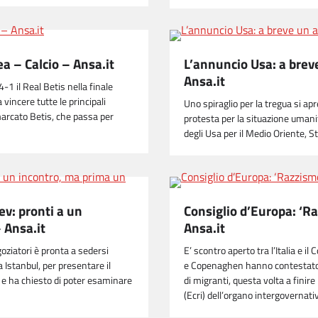
a – Calcio – Ansa.it
L’annuncio Usa: a brev
Ansa.it
1 il Real Betis nella finale
 vincere tutte le principali
Uno spiraglio per la tregua si apr
arcato Betis, che passa per
protesta per la situazione umanita
degli Usa per il Medio Oriente, 
ev: pronti a un
Consiglio d’Europa: ‘Ra
 Ansa.it
Ansa.it
goziatori è pronta a sedersi
E’ scontro aperto tra l’Italia e i
 Istanbul, per presentare il
e Copenaghen hanno contestato a
 e ha chiesto di poter esaminare
di migranti, questa volta a finir
(Ecri) dell’organo intergovernat