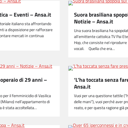
itica – Eventi – Ansa.it
Suora brasiliana spopo
Notizie – Ansa.it
toriale italiano sta affrontando
nti a disposizione per rafforzare
Una suora brasiliana ha spopolat
rontare mercati in continua
all’emittente cattolica TV Pai Et
Hop, che consiste nel riprodurre 
vocali. Quella che era…
 operaio di 29 anni –
‘L’ha toccata senza far
Ansa.it
 per il femminicidio di Vasilica
Vuoi per una questione tattile (“
o (Milano) nell’appartamento di
delle mani”), vuoi perché aver pr
na è stata accoltellata…
reato, e per questa ragione già pr