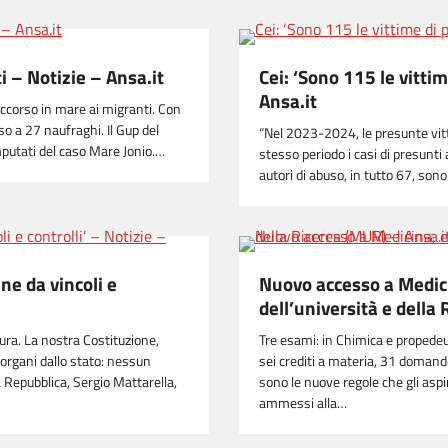
i – Notizie – Ansa.it
Cei: ‘Sono 115 le vitti
Ansa.it
occorso in mare ai migranti. Con
so a 27 naufraghi. Il Gup del
“Nel 2023-2024, le presunte vit
imputati del caso Mare Jonio.…
stesso periodo i casi di presunti
autori di abuso, in tutto 67, son
ne da vincoli e
Nuovo accesso a Medici
dell’università e della
tura. La nostra Costituzione,
Tre esami: in Chimica e propedeu
o organi dallo stato: nessun
sei crediti a materia, 31 doman
a Repubblica, Sergio Mattarella,
sono le nuove regole che gli asp
ammessi alla…