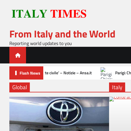
Skip
to
content
From Italy and the World
Reporting world updates to you
ile’ – Notizie – Ansa.it
Parigi: Chiara Pellacani storico en plein, 
Flash News
Global
Italy