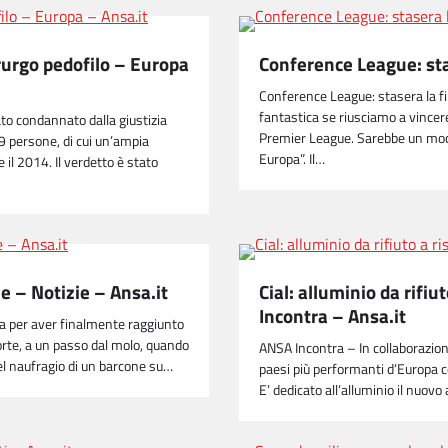
irurgo pedofilo – Europa
Conference League: stas
Conference League: stasera la f
fantastica se riusciamo a vincer
ato condannato dalla giustizia
Premier League. Sarebbe un modo
9 persone, di cui un’ampia
Europa”. Il…
il 2014. Il verdetto è stato
ne – Notizie – Ansa.it
Cial: alluminio da rifiu
Incontra – Ansa.it
oia per aver finalmente raggiunto
morte, a un passo dal molo, quando
ANSA Incontra – In collaborazione
el naufragio di un barcone su…
paesi più performanti d’Europa co
E’ dedicato all’alluminio il nuo