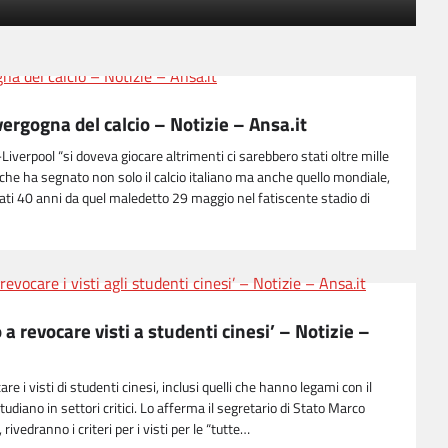
L’ira di Trump sull’arsenale a
secco, ‘Hegseth nel mirino’ –
Notizie – Ansa.it
5
vergogna del calcio – Notizie – Ansa.it
L’omaggio di Mattarella e il
ricordo di Guccini da Vasco a
Liverpool “si doveva giocare altrimenti ci sarebbero stati oltre mille
Milo Manara – Notizie –
 che ha segnato non solo il calcio italiano ma anche quello mondiale,
Ansa.it
6
ati 40 anni da quel maledetto 29 maggio nel fatiscente stadio di
a revocare visti a studenti cinesi’ – Notizie –
are i visti di studenti cinesi, inclusi quelli che hanno legami con il
udiano in settori critici. Lo afferma il segretario di Stato Marco
, rivedranno i criteri per i visti per le “tutte…