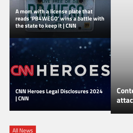
A mom with a license plate that
reads ‘PB4WEGO’ wins a battle with
the state to keep it | CNN
 storico en plein, 5 ori su 5 agli
Conte
CNN Heroes Legal Disclosures 2024
| CNN
 Sport – Ansa.it
attac
All News