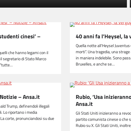
 studenti cinesi’ –
40 anni fa l’Heysel, la 
Quella notte all’Heysel Juventus-
morti”. Una tragedia, una strage
 quelli che hanno legami con il
in maniera indelebile. Sono pass
 il segretario di Stato Marco
Bruxelles, e anche se…
e “tutte…
 Notizie – Ansa.it
Rubio, ‘Usa inizieranno 
Ansa.it
d Trump, definendoli illegali
li. Lo riportano i media
Gli Stati Uniti inizieranno a revoc
. La corte, pronunciandosi su due
partito comunista cinese o che st
Rubio su X. Gli Stati Uniti, inoltre