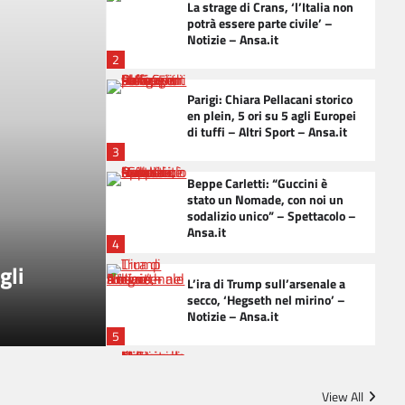
La strage di Crans, ‘l’Italia non
potrà essere parte civile’ –
Notizie – Ansa.it
2
Parigi: Chiara Pellacani storico
en plein, 5 ori su 5 agli Europei
di tuffi – Altri Sport – Ansa.it
3
Beppe Carletti: “Guccini è
stato un Nomade, con noi un
sodalizio unico” – Spettacolo –
Ansa.it
4
gli
La strage di Crans, ‘l’Italia 
L’ira di Trump sull’arsenale a
civile’ – Notizie – Ansa.it
secco, ‘Hegseth nel mirino’ –
Notizie – Ansa.it
5
L’omaggio di Mattarella e il
ricordo di Guccini da Vasco a
View All
Milo Manara – Notizie –