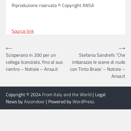
Riproduzione riservata © Copyright ANSA
Source link
Post
⟵
⟶
Scioperano in 200 per un
Stefania Sandrelli: ‘Che
navigation
collega licenziato, fino al suo
imbarazzo le scene di nudo
rientro – Notizie – Ansa.it
con Tinto Brass’ – Notizie –
Ansa.it
Copyright © 2024
From Italy and the World
| Legal
News by
Ascendoor
| Powered by
WordPress
.