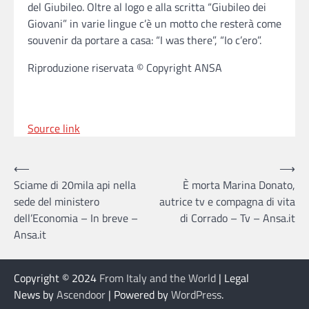
del Giubileo. Oltre al logo e alla scritta “Giubileo dei
Giovani” in varie lingue c’è un motto che resterà come
souvenir da portare a casa: “I was there”, “Io c’ero”.
Riproduzione riservata © Copyright ANSA
Source link
Post
⟵
⟶
Sciame di 20mila api nella
È morta Marina Donato,
navigation
sede del ministero
autrice tv e compagna di vita
dell’Economia – In breve –
di Corrado – Tv – Ansa.it
Ansa.it
Copyright © 2024
From Italy and the World
| Legal
News by
Ascendoor
| Powered by
WordPress
.